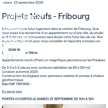
23 septembre 2025
EVENTS
INVEST
Projets Neufs - Fribourg
OUR COMPANY
CAREER
Découvrez votre futur logement dans le canton de Fribourg. Que
vous soyez à la recherche d'un appartement ou d'une villa, du studio
au 6.5 pièces, vous trouverez sans doute votre futur lieu de vie. Nos
CONTACT
experts à disposition pour vous conseiller et répondre à toutes vos
questions.
SIGN IN
Le 111 - Villars-sur-Glâne
FR
EN
DE
Appartements neufs offrant un magnifique panorama sur les Préalpes
De 3.5 à 5.5 pièces avec surfaces habitables de 85 à 124 m2
Livraison automne 2025
Construction écologique avec panneaux solaires et pompe à chaleur
géothermique
Dès CHF 720'000.-
En savoir plus
PORTES OUVERTES LE SAMEDI 27 SEPTEMBRE DE 10H A 12H