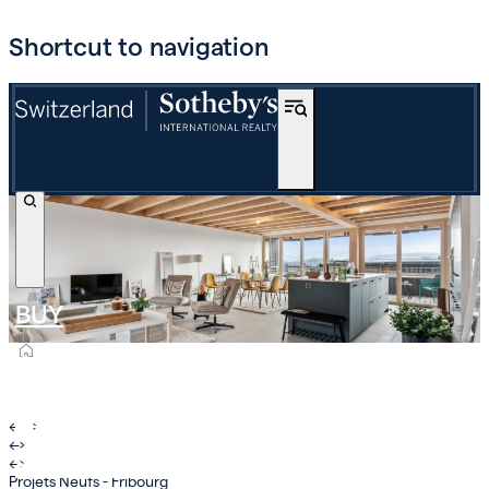
Shortcut to navigation
BUY
OFF-MARKET
INTERNATIONAL
←
›
←
›
ESTIMATE AND SELL
←
›
Projets Neufs - Fribourg