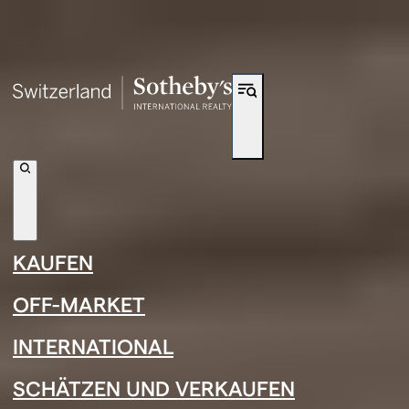
Verknüpfung zur Navigation
KAUFEN
OFF-MARKET
INTERNATIONAL
SCHÄTZEN UND VERKAUFEN