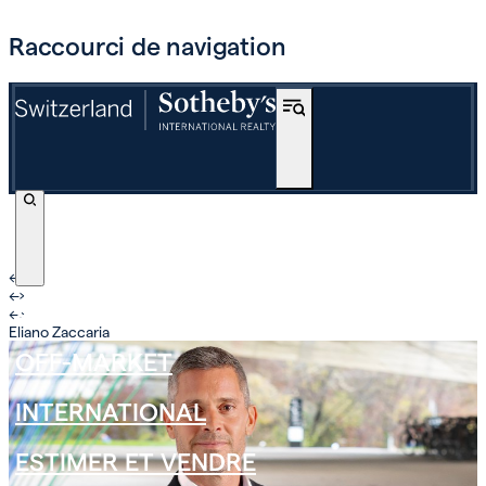
Raccourci de navigation
←
›
←
›
ACHETER
←
›
Eliano Zaccaria
OFF-MARKET
INTERNATIONAL
ESTIMER ET VENDRE