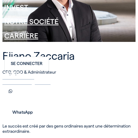
INVEST
NOTRE SOCIÉTÉ
CARRIÈRE
CONTACT
Eliano
Zaccaria
SE CONNECTER
CFO, COO & Administrateur
FR
EN
DE
+41 78 827 32 33
eliano.zaccaria@swsir.ch
WhatsApp
Le succès est créé par des gens ordinaires ayant une détermination
extraordinaire.