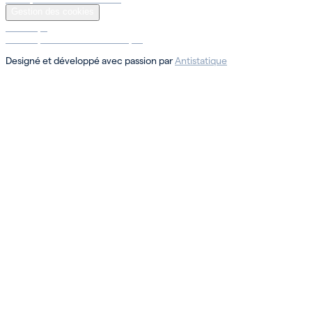
Gestion des cookies
Sotheby’s
Sotheby’s International Realty ®
Designé et développé avec passion par
Antistatique