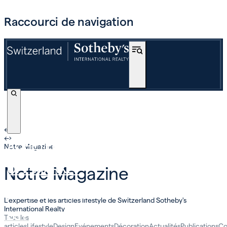
Raccourci de navigation
←
›
←
›
ACHETER
Notre Magazine
OFF-MARKET
Notre Magazine
INTERNATIONAL
L'expertise et les articles lifestyle de Switzerland Sotheby's
International Realty
ESTIMER ET VENDRE
Tous les
articles
Lifestyle
Design
Evénements
Décoration
Actualités
Publications
Co