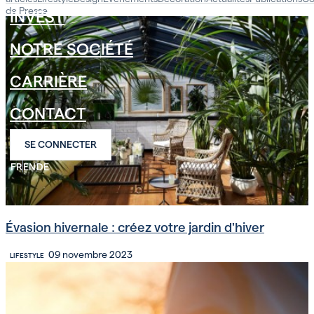
de Presse
INVEST
NOTRE SOCIÉTÉ
CARRIÈRE
CONTACT
SE CONNECTER
FR
EN
DE
Évasion hivernale : créez votre jardin d'hiver
09 novembre 2023
LIFESTYLE