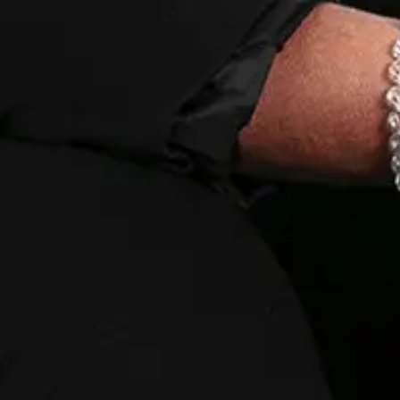
erland Sotheby's International Realty
Immobilienagentur, die sich der Vermittlung und Förder
ist.
getragene Marke von Sotheby's International Realty Affili