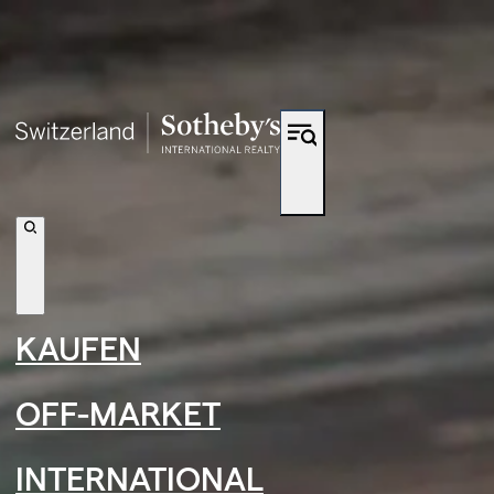
Verknüpfung zur Navigation
←
›
←
›
KAUFEN
←
›
Sandra Saudan
OFF-MARKET
INTERNATIONAL