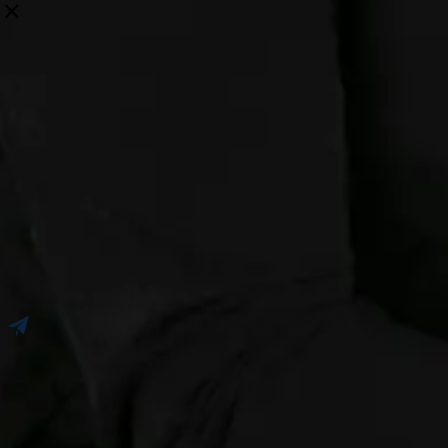
×
Hinterlassen Sie uns eine Nachricht!
Newsletter
Termin vereinbaren
Erhalten Sie unsere Ratschläge, Neuigkeiten und Upda