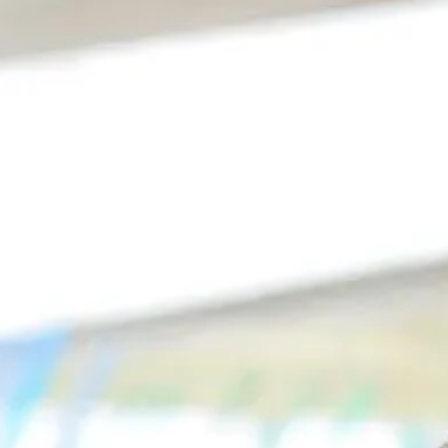
Sandra
Saudan
Maklerin
+41 79 374 93 37