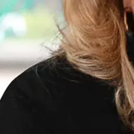
Über mich
Als Kennerin der Freiburger Wirtschaftslandschaft hab
Architektur im Allgemeinen begeistern, bin ich als Mi
Position bin ich nun als Maklerin tätig. Ich freue mi
Leidenschaft für zwischenmenschliche Beziehungen e
Portfolio von
Sandra
Saudan
zu verkaufen
verkauft
Kontaktieren
Vorname
*