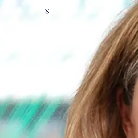
Sandra.Saudan@swsir.ch
WhatsApp
Kontaktieren
Ich kenne meinen Kanton sehr gut und schätze zwis
Sprachen
Französisch, Englisch
Regionen
Freiburg
Erfahrung
Luxus
Weiterverkauf
Neues Projekt