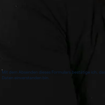
Name
*
E-mail
*
Telefon
*
Nur Mobiltelefon: z.B. 079 123 45 67
Nachricht
*
Mit dem Absenden dieses Formulars bestätige ich, das
Daten einverstanden bin.
Überprüfung läuft...
Meine Nachricht versenden
close