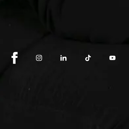
Ich melde mich an
Bleiben Sie auf dem Laufenden mit Switz
Über uns
Switzerland Sotheby's International Realty ist eine 
Wohnungen, Häusern, Chalets und Grundstücken tätig 
Switzerland Sotheby's International Realty ist eine ein
unabhängig.