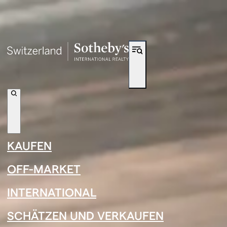
Verknüpfung zur Navigation
←
›
←
›
KAUFEN
←
›
Carole Clément
OFF-MARKET
INTERNATIONAL
SCHÄTZEN UND VERKAUFEN