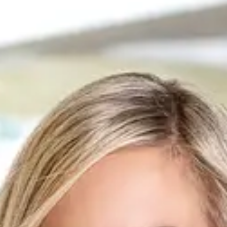
Französisch, Englisch, Deutsch
Regionen
Freiburg
Erfahrung
Luxus
Weiterverkauf
Neues Projekt
Über mich
Ich bin seit mehreren Jahren in der Immobilienbranche tätig, davon 5
Jahre als Selbstständige, und verfüge vor allem über mehr als 15 Jahre
Berufserfahrung im Bankwesen. Ich habe eine Ausbildung zur
Betriebswirtin absolviert und mein Studium mit dem eidgenössischen
Fachausweis als Immobilienmaklerin abgeschlossen. Diese Erfahrung
hat es mir ermöglicht, mein Wissen zu festigen, mein
Immobiliennetzwerk in der Westschweiz zu erweitern und alle
Schlüssel zum Erfolg beim Kauf und Verkauf von Immobilien zu
erwerben. Von Natur aus gewissenhaft und im Herzen Perfektionistin,
lege ich Wert auf sorgfältig ausgeführte Arbeit. Ich gehe auf jeden
Kunden ein, um eine Lösung zu finden, die seinen Bedürfnissen