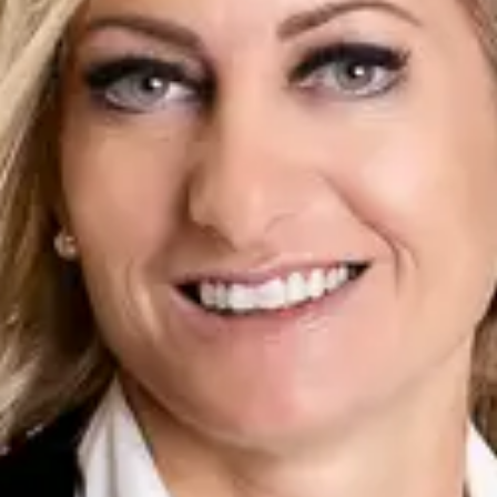
entspricht. Meine Stärken: Marktkenntnis, ein großes Netzwerk, das
ich mir im Laufe meiner langjährigen Erfahrung aufgebaut habe, und
mein ungewöhnlicher Werdegang, der es mir ermöglicht, jeden
Kunden bei seinen Projekten zu begleiten.
Portfolio von
Carole
Clément
zu verkaufen
verkauft
Kontaktieren
Vorname
*
Name
*
E-mail
*
Telefon
*
Nur Mobiltelefon: z.B. 079 123 45 67
Nachricht
*