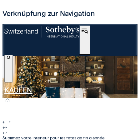
Verknüpfung zur Navigation
KAUFEN
OFF-MARKET
INTERNATIONAL
←
›
←
›
SCHÄTZEN UND VERKAUFEN
←
›
Sublimez votre intérieur pour les fêtes de fin d'année