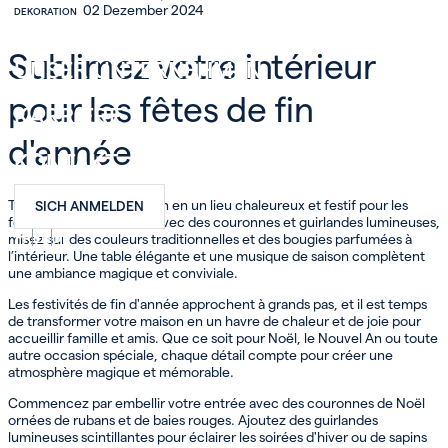
02 Dezember 2024
DEKORATION
INVEST
Sublimez votre intérieur
UNSER UNTERNEHMEN
pour les fêtes de fin
KARRIERE
d'année
KONTAKT
Transformez votre maison en un lieu chaleureux et festif pour les
SICH ANMELDEN
fêtes : décorez l’entrée avec des couronnes et guirlandes lumineuses,
FR
EN
DE
misez sur des couleurs traditionnelles et des bougies parfumées à
l’intérieur. Une table élégante et une musique de saison complètent
une ambiance magique et conviviale.
Les festivités de fin d'année approchent à grands pas, et il est temps
de transformer votre maison en un havre de chaleur et de joie pour
accueillir famille et amis. Que ce soit pour Noël, le Nouvel An ou toute
autre occasion spéciale, chaque détail compte pour créer une
atmosphère magique et mémorable.
Commencez par embellir votre entrée avec des couronnes de Noël
ornées de rubans et de baies rouges. Ajoutez des guirlandes
lumineuses scintillantes pour éclairer les soirées d'hiver ou de sapins