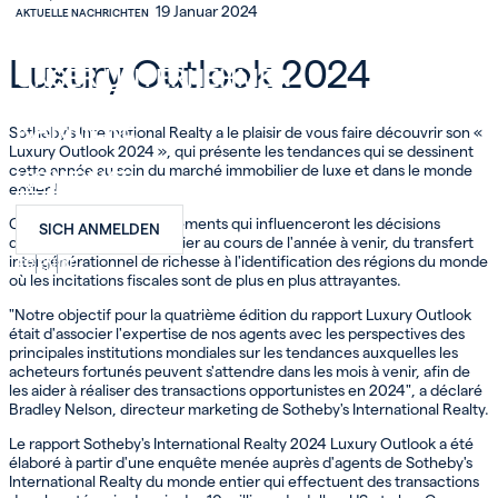
19 Januar 2024
AKTUELLE NACHRICHTEN
INVEST
Luxury Outlook 2024
UNSER UNTERNEHMEN
KARRIERE
Sotheby's International Realty a le plaisir de vous faire découvrir son «
Luxury Outlook 2024 », qui présente les tendances qui se dessinent
cette année au sein du marché immobilier de luxe et dans le monde
KONTAKT
entier !
Ce rapport analyse les éléments qui influenceront les décisions
SICH ANMELDEN
d'investissement immobilier au cours de l'année à venir, du transfert
intergénérationnel de richesse à l'identification des régions du monde
FR
EN
DE
où les incitations fiscales sont de plus en plus attrayantes.
"Notre objectif pour la quatrième édition du rapport Luxury Outlook
était d'associer l'expertise de nos agents avec les perspectives des
principales institutions mondiales sur les tendances auxquelles les
acheteurs fortunés peuvent s'attendre dans les mois à venir, afin de
les aider à réaliser des transactions opportunistes en 2024", a déclaré
Bradley Nelson, directeur marketing de Sotheby's International Realty.
Le rapport Sotheby's International Realty 2024 Luxury Outlook a été
élaboré à partir d'une enquête menée auprès d'agents de Sotheby's
International Realty du monde entier qui effectuent des transactions