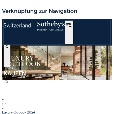
Verknüpfung zur Navigation
KAUFEN
OFF-MARKET
INTERNATIONAL
←
›
←
›
SCHÄTZEN UND VERKAUFEN
←
›
Luxury Outlook 2024