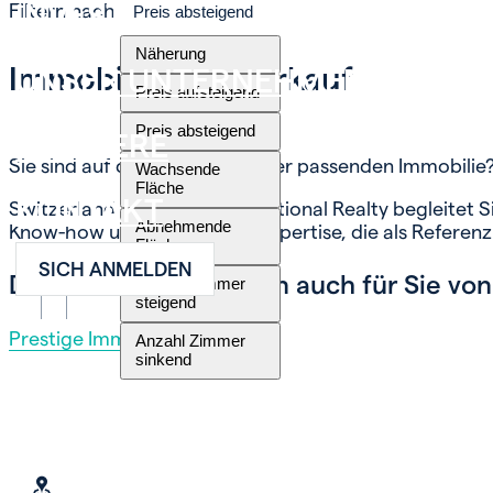
INVEST
Filtern nach
Preis absteigend
Näherung
Immobilie zum Verkauf
UNSER UNTERNEHMEN
Preis aufsteigend
Preis absteigend
KARRIERE
Sie sind auf der Suche nach der passenden Immobili
Wachsende
Fläche
KONTAKT
Switzerland Sotheby’s International Realty begleitet
Abnehmende
Know-how und der eigenen Expertise, die als Referenz 
Fläche
SICH ANMELDEN
Diese Themen könnten auch für Sie von 
Anzahl Zimmer
steigend
FR
EN
DE
Prestige Immobilien
Anzahl Zimmer
sinkend