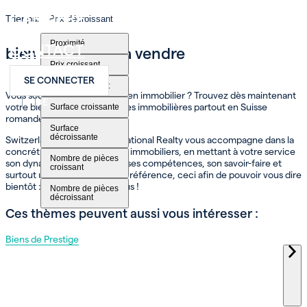
CARRIÈRE
Trier par
Prix décroissant
Proximité
CONTACT
bien immobilier à vendre
Prix croissant
SE CONNECTER
Prix décroissant
Vous souhaitez acheter un bien immobilier ? Trouvez dès maintenant
FR
EN
DE
votre bien parmi nos annonces immobilières partout en Suisse
Surface croissante
romande.
Surface
décroissante
Switzerland Sotheby’s International Realty vous accompagne dans la
concrétisation de vos projets immobiliers, en mettant à votre service
Nombre de pièces
son dynamisme, son réseau, ses compétences, son savoir-faire et
croissant
surtout une expertise qui fait référence, ceci afin de pouvoir vous dire
bientôt : Bienvenue chez vous !
Nombre de pièces
décroissant
Ces thèmes peuvent aussi vous intéresser :
Biens de Prestige