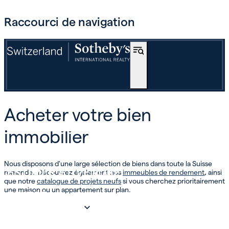
Raccourci de navigation
ACHETER
Acheter votre bien
OFF-MARKET
immobilier
INTERNATIONAL
Nous disposons d'une large sélection de biens dans toute la Suisse
ESTIMER ET VENDRE
romande. Découvrez également nos
immeubles de rendement
,
ainsi
que notre
catalogue de projets neufs
si vous cherchez prioritairement
une maison ou un appartement sur plan.
INVEST
NOTRE SOCIÉTÉ