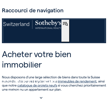
Raccourci de navigation
ACHETER
Acheter votre bien
OFF-MARKET
immobilier
INTERNATIONAL
Nous disposons d'une large sélection de biens dans toute la Suisse
ESTIMER ET VENDRE
romande. Découvrez également nos
immeubles de rendement
,
ainsi
que notre
catalogue de projets neufs
si vous cherchez prioritairement
une maison ou un appartement sur plan.
INVEST
NOTRE SOCIÉTÉ