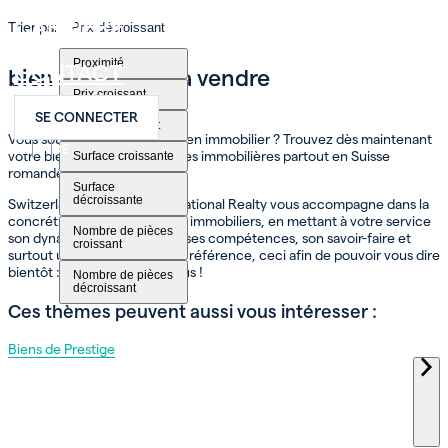
CARRIÈRE
Trier par
Prix décroissant
Proximité
CONTACT
bien immobilier à vendre
Prix croissant
SE CONNECTER
Prix décroissant
Vous souhaitez acheter un bien immobilier ? Trouvez dès maintenant
FR
EN
DE
votre bien parmi nos annonces immobilières partout en Suisse
Surface croissante
romande.
Surface
décroissante
Switzerland Sotheby’s International Realty vous accompagne dans la
concrétisation de vos projets immobiliers, en mettant à votre service
Nombre de pièces
son dynamisme, son réseau, ses compétences, son savoir-faire et
croissant
surtout une expertise qui fait référence, ceci afin de pouvoir vous dire
bientôt : Bienvenue chez vous !
Nombre de pièces
décroissant
Ces thèmes peuvent aussi vous intéresser :
Biens de Prestige