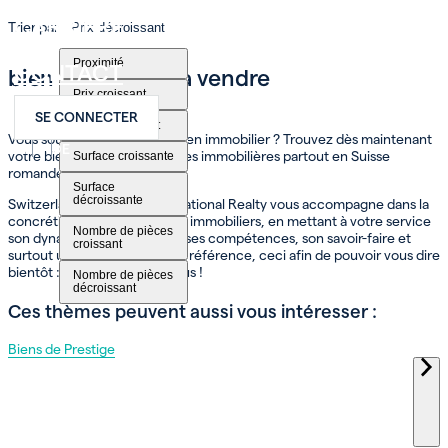
CARRIÈRE
Trier par
Prix décroissant
Proximité
CONTACT
bien immobilier à vendre
Prix croissant
SE CONNECTER
Prix décroissant
Vous souhaitez acheter un bien immobilier ? Trouvez dès maintenant
FR
EN
DE
votre bien parmi nos annonces immobilières partout en Suisse
Surface croissante
romande.
Surface
décroissante
Switzerland Sotheby’s International Realty vous accompagne dans la
concrétisation de vos projets immobiliers, en mettant à votre service
Nombre de pièces
son dynamisme, son réseau, ses compétences, son savoir-faire et
croissant
surtout une expertise qui fait référence, ceci afin de pouvoir vous dire
bientôt : Bienvenue chez vous !
Nombre de pièces
décroissant
Ces thèmes peuvent aussi vous intéresser :
Biens de Prestige