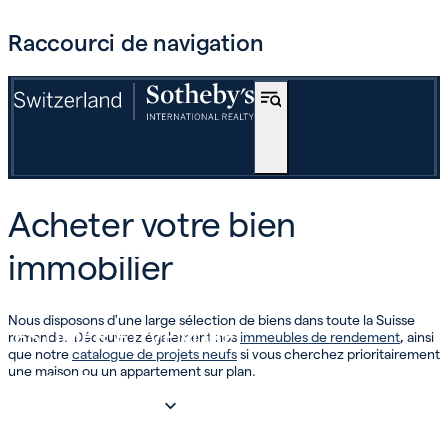
Raccourci de navigation
ACHETER
Acheter votre bien
OFF-MARKET
immobilier
INTERNATIONAL
Nous disposons d'une large sélection de biens dans toute la Suisse
ESTIMER ET VENDRE
romande. Découvrez également nos
immeubles de rendement
,
ainsi
que notre
catalogue de projets neufs
si vous cherchez prioritairement
une maison ou un appartement sur plan.
INVEST
NOTRE SOCIÉTÉ