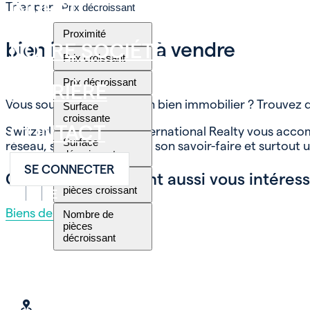
INVEST
Trier par
Prix décroissant
Proximité
bien immobilier à vendre
NOTRE SOCIÉTÉ
Prix croissant
Prix décroissant
CARRIÈRE
Vous souhaitez acheter un bien immobilier ? Trouvez
Surface
croissante
CONTACT
Switzerland Sotheby’s International Realty vous acco
Surface
réseau, ses compétences, son savoir-faire et surtout un
décroissante
SE CONNECTER
Ces thèmes peuvent aussi vous intéress
Nombre de
pièces croissant
FR
EN
DE
Biens de Prestige
Nombre de
pièces
décroissant