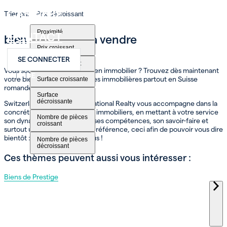
CARRIÈRE
Trier par
Prix décroissant
Proximité
CONTACT
bien immobilier à vendre
Prix croissant
SE CONNECTER
Prix décroissant
Vous souhaitez acheter un bien immobilier ? Trouvez dès maintenant
FR
EN
DE
votre bien parmi nos annonces immobilières partout en Suisse
Surface croissante
romande.
Surface
décroissante
Switzerland Sotheby’s International Realty vous accompagne dans la
concrétisation de vos projets immobiliers, en mettant à votre service
Nombre de pièces
son dynamisme, son réseau, ses compétences, son savoir-faire et
croissant
surtout une expertise qui fait référence, ceci afin de pouvoir vous dire
bientôt : Bienvenue chez vous !
Nombre de pièces
décroissant
Ces thèmes peuvent aussi vous intéresser :
Biens de Prestige