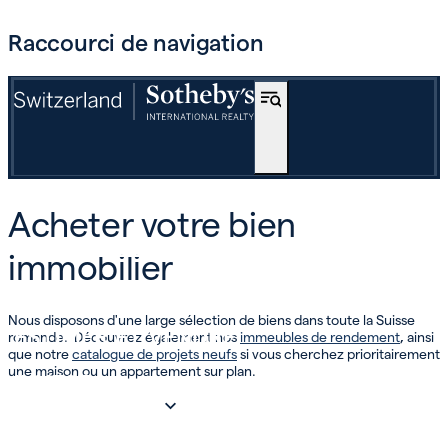
Raccourci de navigation
ACHETER
Acheter votre bien
OFF-MARKET
immobilier
INTERNATIONAL
Nous disposons d'une large sélection de biens dans toute la Suisse
ESTIMER ET VENDRE
romande. Découvrez également nos
immeubles de rendement
,
ainsi
que notre
catalogue de projets neufs
si vous cherchez prioritairement
une maison ou un appartement sur plan.
INVEST
NOTRE SOCIÉTÉ