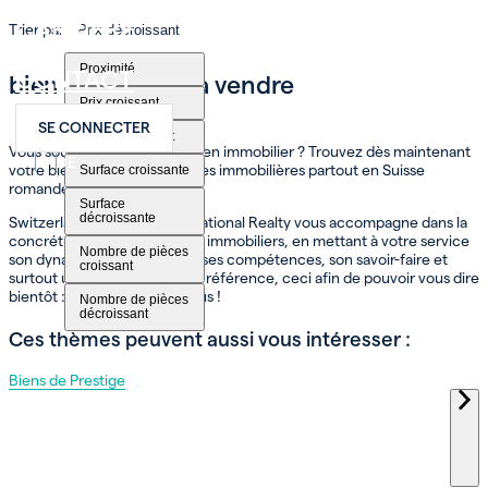
CARRIÈRE
Trier par
Prix décroissant
Proximité
CONTACT
bien immobilier à vendre
Prix croissant
SE CONNECTER
Prix décroissant
Vous souhaitez acheter un bien immobilier ? Trouvez dès maintenant
FR
EN
DE
votre bien parmi nos annonces immobilières partout en Suisse
Surface croissante
romande.
Surface
décroissante
Switzerland Sotheby’s International Realty vous accompagne dans la
concrétisation de vos projets immobiliers, en mettant à votre service
Nombre de pièces
son dynamisme, son réseau, ses compétences, son savoir-faire et
croissant
surtout une expertise qui fait référence, ceci afin de pouvoir vous dire
bientôt : Bienvenue chez vous !
Nombre de pièces
décroissant
Ces thèmes peuvent aussi vous intéresser :
Biens de Prestige