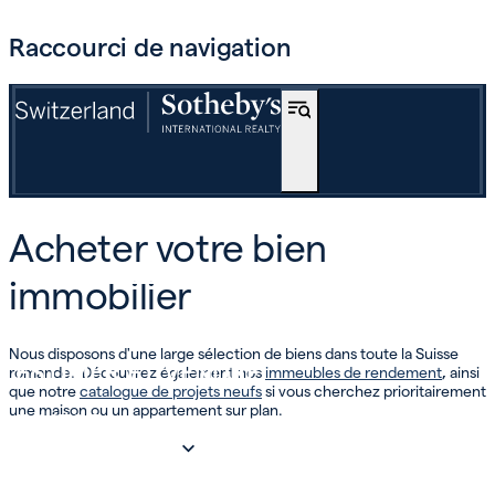
Raccourci de navigation
ACHETER
Acheter votre bien
OFF-MARKET
immobilier
INTERNATIONAL
Nous disposons d'une large sélection de biens dans toute la Suisse
ESTIMER ET VENDRE
romande. Découvrez également nos
immeubles de rendement
,
ainsi
que notre
catalogue de projets neufs
si vous cherchez prioritairement
une maison ou un appartement sur plan.
INVEST
NOTRE SOCIÉTÉ